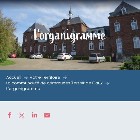
Aller
au
contenu
L'organigramme
principal
Accueil
Votre Territoire
La communauté de communes Terroir de Caux
L’organigramme