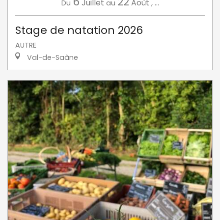
6
22
Juillet
Août
,
...
Du
au
Stage de natation 2026
AUTRE
Val-de-Saâne