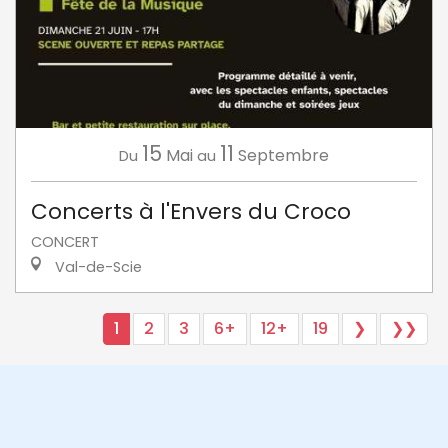
15
11
Mai
Septembre
Du
au
Concerts à l'Envers du Croco
CONCERT
Val-de-Scie
1
2
3
6+
12+
19
❯
❯❯