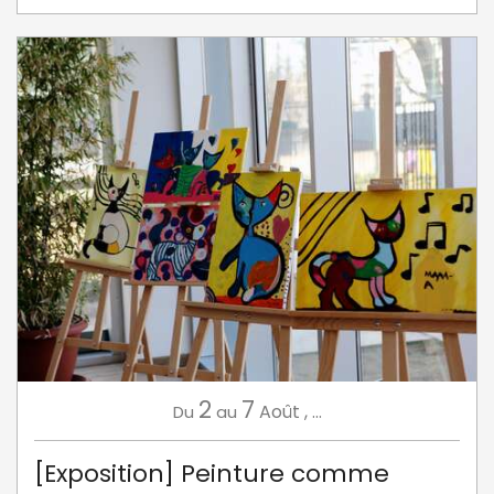
2
7
Août
,
...
Du
au
[Exposition] Peinture comme