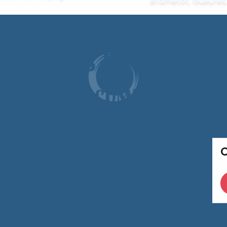
Brametot, Gueures, 
vez toutes les informat
votre commune
O