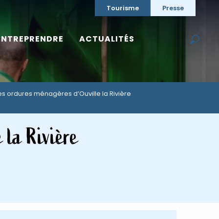
Tourisme
Presse
ENTREPRENDRE
ACTUALITÉS
Reche
es ordures ménagères d’Ouville la Rivière
 la Rivière