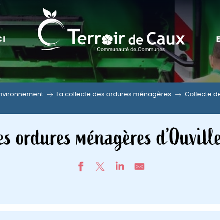
CI
environnement
La collecte des ordures ménagères
Collecte d
es ordures ménagères d’Ouville