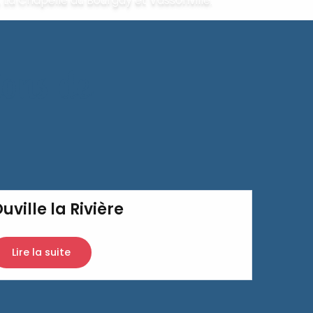
La Chapelle du Bourgay et Vassonville.
Lire la suite
ions de
uville la Rivière
Lire la suite