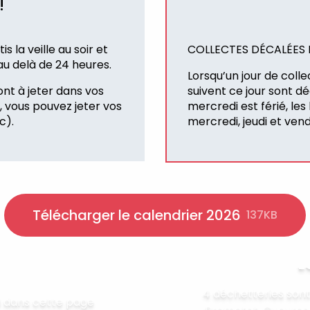
!
 la veille au soir et
COLLECTES DÉCALÉES L
au delà de 24 heures.
Lorsqu’un jour de collec
ont à jeter dans vos
suivent ce jour sont d
, vous pouvez jeter vos
mercredi est férié, les
c).
mercredi, jeudi et ven
Télécharger le calendrier 2026
137KB
L
4 déchetteries sont 
i dans cette page