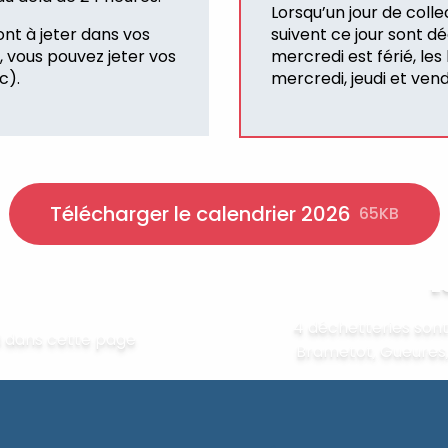
Lorsqu’un jour de collec
ont à jeter dans vos
suivent ce jour sont d
, vous pouvez jeter vos
mercredi est férié, les
c).
mercredi, jeudi et ven
Télécharger le calendrier 2026
65KB
L
4 déchetteries sont 
i dans cette page
Brametot, Gueures, 