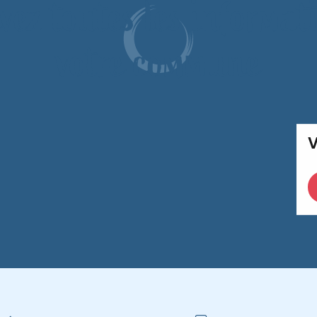
vez toutes les informat
votre commune
V