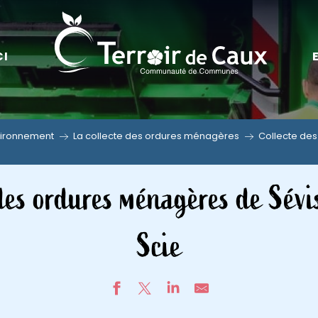
CI
vironnement
La collecte des ordures ménagères
Collecte des
des ordures ménagères de Sévi
Scie