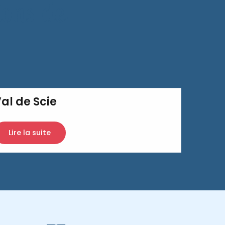
ions de
al de Scie
Lire la suite