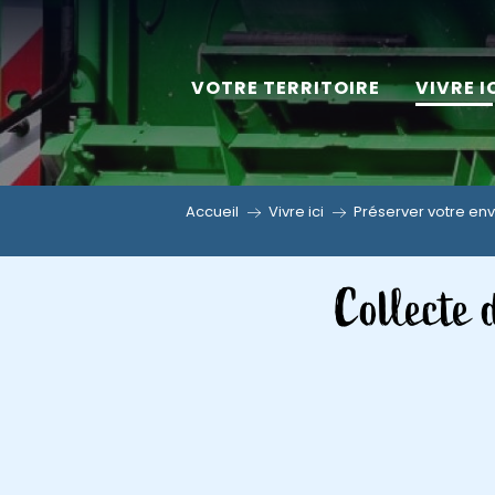
Aller
au
VOTRE TERRITOIRE
VIVRE I
contenu
principal
Accueil
Vivre ici
Préserver votre en
Collecte 