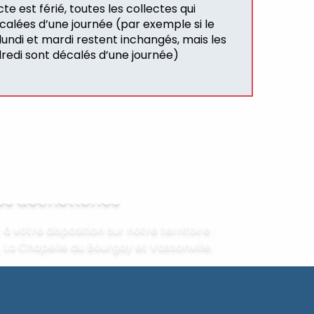
te est férié, toutes les collectes qui
écalées d’une journée (par exemple si le
 lundi et mardi restent inchangés, mais les
dredi sont décalés d’une journée)
es déchetteries
à votre disposition sur notre territoire :
La Chapelle du Bourgay et Vassonville.
Lire la suite