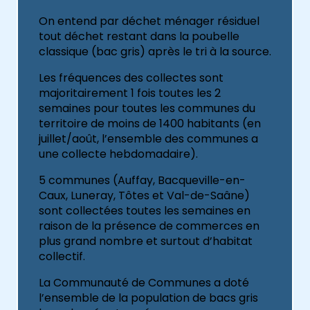
On entend par déchet ménager résiduel
tout déchet restant dans la poubelle
classique (bac gris) après le tri à la source.
Les fréquences des collectes sont
majoritairement 1 fois toutes les 2
semaines pour toutes les communes du
territoire de moins de 1400 habitants (en
juillet/août, l’ensemble des communes a
une collecte hebdomadaire).
5 communes (Auffay, Bacqueville-en-
Caux, Luneray, Tôtes et Val-de-Saâne)
sont collectées toutes les semaines en
raison de la présence de commerces en
plus grand nombre et surtout d’habitat
collectif.
La Communauté de Communes a doté
l’ensemble de la population de bacs gris