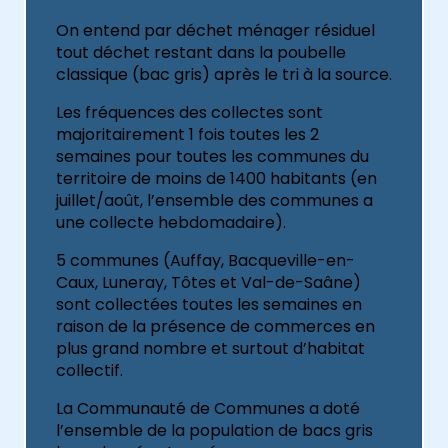
On entend par déchet ménager résiduel
tout déchet restant dans la poubelle
classique (bac gris) après le tri à la source.
Les fréquences des collectes sont
majoritairement 1 fois toutes les 2
semaines pour toutes les communes du
territoire de moins de 1400 habitants (en
juillet/août, l’ensemble des communes a
une collecte hebdomadaire).
5 communes (Auffay, Bacqueville-en-
Caux, Luneray, Tôtes et Val-de-Saâne)
sont collectées toutes les semaines en
raison de la présence de commerces en
plus grand nombre et surtout d’habitat
collectif.
La Communauté de Communes a doté
l’ensemble de la population de bacs gris