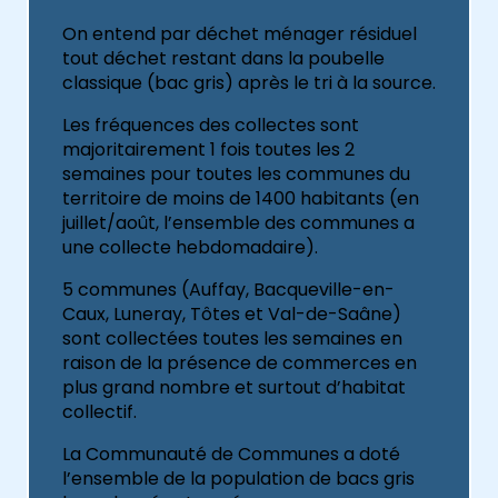
On entend par déchet ménager résiduel
tout déchet restant dans la poubelle
classique (bac gris) après le tri à la source.
Les fréquences des collectes sont
majoritairement 1 fois toutes les 2
semaines pour toutes les communes du
territoire de moins de 1400 habitants (en
juillet/août, l’ensemble des communes a
une collecte hebdomadaire).
5 communes (Auffay, Bacqueville-en-
Caux, Luneray, Tôtes et Val-de-Saâne)
sont collectées toutes les semaines en
raison de la présence de commerces en
plus grand nombre et surtout d’habitat
collectif.
La Communauté de Communes a doté
l’ensemble de la population de bacs gris