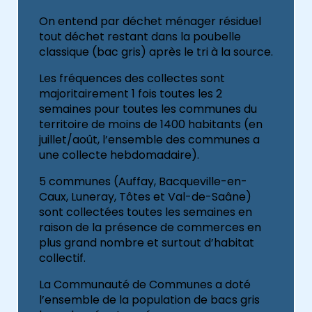
On entend par déchet ménager résiduel
tout déchet restant dans la poubelle
classique (bac gris) après le tri à la source.
Les fréquences des collectes sont
majoritairement 1 fois toutes les 2
semaines pour toutes les communes du
territoire de moins de 1400 habitants (en
juillet/août, l’ensemble des communes a
une collecte hebdomadaire).
5 communes (Auffay, Bacqueville-en-
Caux, Luneray, Tôtes et Val-de-Saâne)
sont collectées toutes les semaines en
raison de la présence de commerces en
plus grand nombre et surtout d’habitat
collectif.
La Communauté de Communes a doté
l’ensemble de la population de bacs gris