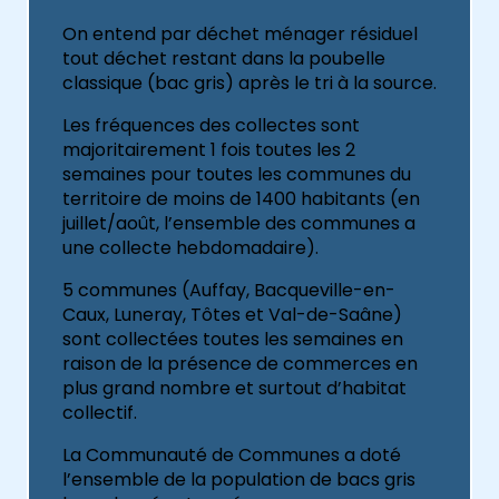
On entend par déchet ménager résiduel
tout déchet restant dans la poubelle
classique (bac gris) après le tri à la source.
Les fréquences des collectes sont
majoritairement 1 fois toutes les 2
semaines pour toutes les communes du
territoire de moins de 1400 habitants (en
juillet/août, l’ensemble des communes a
une collecte hebdomadaire).
5 communes (Auffay, Bacqueville-en-
Caux, Luneray, Tôtes et Val-de-Saâne)
sont collectées toutes les semaines en
raison de la présence de commerces en
plus grand nombre et surtout d’habitat
collectif.
La Communauté de Communes a doté
l’ensemble de la population de bacs gris