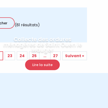
(81 résultats)
Collecte des ordures
ménagères de Saint Ouen le
Mauger
2
23
24
25
…
27
Suivant »
Lire la suite