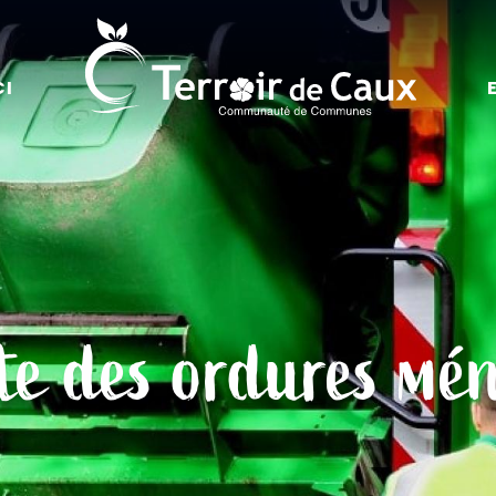
CI
te des ordures mé