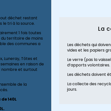
out déchet restant
le tri à la source.
La c
airement 1 fois toutes
du territoire de moins
semble des communes a
Les déchets qui doivent
vides et les papiers gr
, Luneray, Tôtes et
Le verre (pas la vaisse
 semaines en raison de
d’apports volontaires.
 nombre et surtout
Les déchets doivent ê
La collecte des recycl
nsemble de la
jours.
cés.
c de 140L
0L.