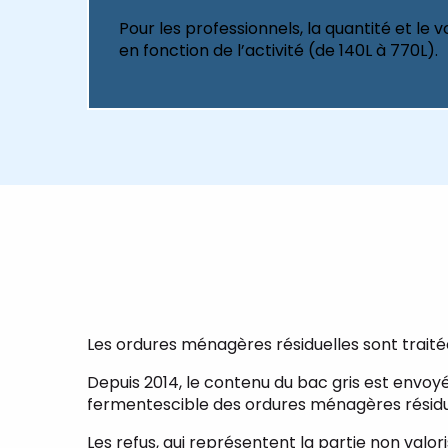
Pour les professionnels, la quantité et le
en fonction de l’activité (de 140L à 770L).
Les ordures ménagères résiduelles sont traité
Depuis 2014, le contenu du bac gris est envoy
fermentescible des ordures ménagères résiduel
Les refus, qui représentent la partie non valor