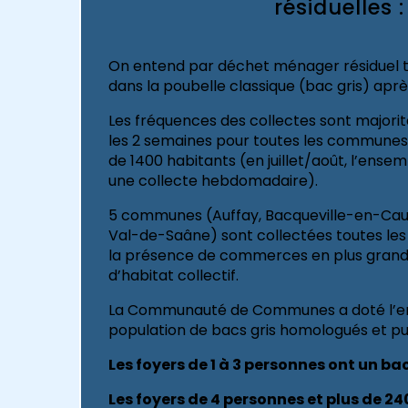
résiduelles :
On entend par déchet ménager résiduel t
dans la poubelle classique (bac gris) après 
Les fréquences des collectes sont majorit
les 2 semaines pour toutes les communes 
de 1400 habitants (en juillet/août, l’en
une collecte hebdomadaire).
5 communes (Auffay, Bacqueville-en-Caux
Val-de-Saâne) sont collectées toutes les
la présence de commerces en plus grand
d’habitat collectif.
La Communauté de Communes a doté l’e
population de bacs gris homologués et pu
Les foyers de 1 à 3 personnes ont un ba
Les foyers de 4 personnes et plus de 24