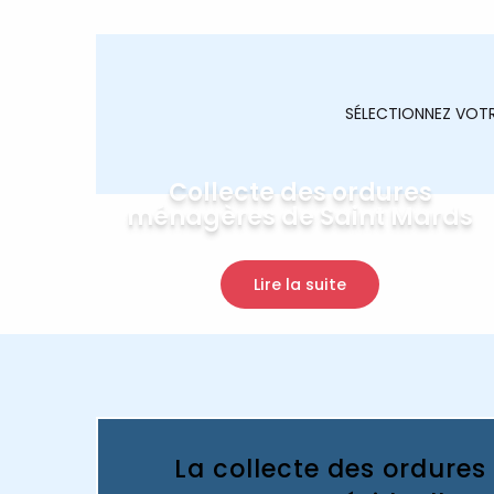
SÉLECTIONNEZ VO
Collecte des ordures
ménagères de Saint Mards
Lire la suite
La collecte des ordure