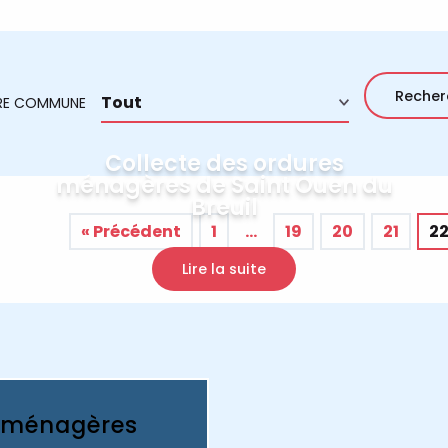
TRE COMMUNE
Collecte des ordures
ménagères de Saint Ouen du
Breuil
« Précédent
1
…
19
20
21
2
Lire la suite
s ménagères