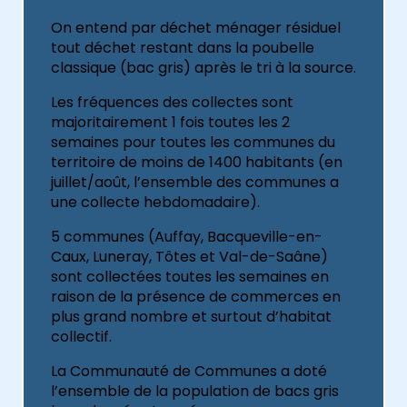
On entend par déchet ménager résiduel
tout déchet restant dans la poubelle
classique (bac gris) après le tri à la source.
Les fréquences des collectes sont
majoritairement 1 fois toutes les 2
semaines pour toutes les communes du
territoire de moins de 1400 habitants (en
juillet/août, l’ensemble des communes a
une collecte hebdomadaire).
5 communes (Auffay, Bacqueville-en-
Caux, Luneray, Tôtes et Val-de-Saâne)
sont collectées toutes les semaines en
raison de la présence de commerces en
plus grand nombre et surtout d’habitat
collectif.
La Communauté de Communes a doté
l’ensemble de la population de bacs gris