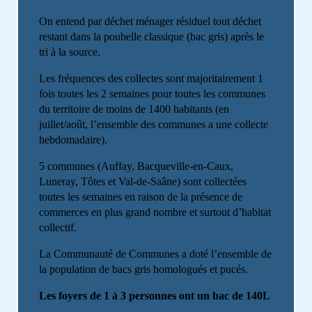
On entend par déchet ménager résiduel tout déchet
restant dans la poubelle classique (bac gris) après le
tri à la source.
Les fréquences des collectes sont majoritairement 1
fois toutes les 2 semaines pour toutes les communes
du territoire de moins de 1400 habitants (en
juillet/août, l’ensemble des communes a une collecte
hebdomadaire).
5 communes (Auffay, Bacqueville-en-Caux,
Luneray, Tôtes et Val-de-Saâne) sont collectées
toutes les semaines en raison de la présence de
commerces en plus grand nombre et surtout d’habitat
collectif.
La Communauté de Communes a doté l’ensemble de
la population de bacs gris homologués et pucés.
Les foyers de 1 à 3 personnes ont un bac de 140L