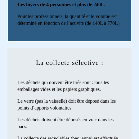
Les foyers de 4 personnes et plus de 240L.
Pour les professionnels, la quantité et le volume est
déterminé en fonction de l’activité (de 140L à 770L).
La collecte sélective :
Les déchets qui doivent être triés sont : tous les
emballages vides et les papiers graphiques.
Le verre (pas la vaisselle) doit être déposé dans les
points d’apports volontaires.
Les déchets doivent être déposés en vrac dans les
bacs.
La collecte des recyclables (bac jaune) est effectuée