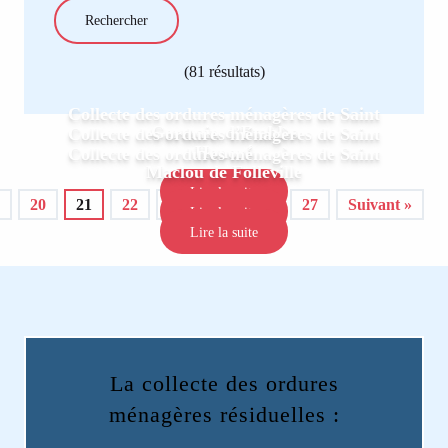
(81 résultats)
Collecte des ordures ménagères de Saint
Germain d’Etables
Collecte des ordures ménagères de Saint
Honoré
Collecte des ordures ménagères de Saint
Maclou de Folleville
Lire la suite
20
21
22
23
24
…
27
Suivant »
Lire la suite
Lire la suite
La collecte des ordures
ménagères résiduelles :