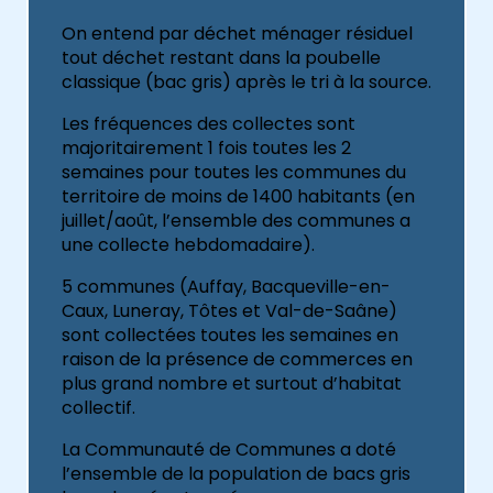
On entend par déchet ménager résiduel
tout déchet restant dans la poubelle
classique (bac gris) après le tri à la source.
Les fréquences des collectes sont
majoritairement 1 fois toutes les 2
semaines pour toutes les communes du
territoire de moins de 1400 habitants (en
juillet/août, l’ensemble des communes a
une collecte hebdomadaire).
5 communes (Auffay, Bacqueville-en-
Caux, Luneray, Tôtes et Val-de-Saâne)
sont collectées toutes les semaines en
raison de la présence de commerces en
plus grand nombre et surtout d’habitat
collectif.
La Communauté de Communes a doté
l’ensemble de la population de bacs gris