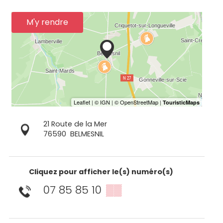
M'y rendre
21 Route de la Mer
76590
BELMESNIL
Cliquez pour afficher le(s) numéro(s)
07 85 85 10
▒▒