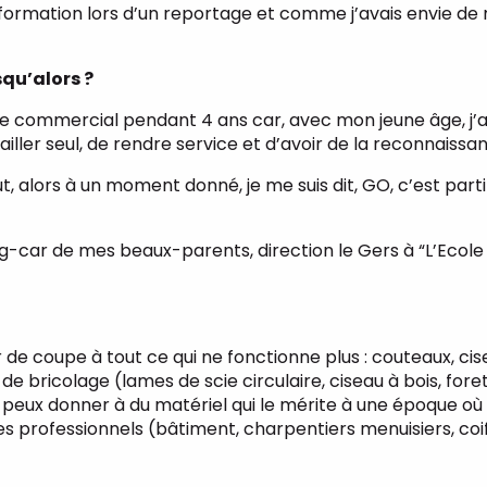
ne formation lors d’un reportage et comme j’avais envie d
squ’alors ?
commercial pendant 4 ans car, avec mon jeune âge, j’ai p
ailler seul, de rendre service et d’avoir de la reconnaissa
 alors à un moment donné, je me suis dit, GO, c’est parti !
ing-car de mes beaux-parents, direction le Gers à “L’Ecol
 de coupe à tout ce qui ne fonctionne plus : couteaux, cis
 de bricolage (lames de scie circulaire, ciseau à bois, fore
je peux donner à du matériel qui le mérite à une époque où
es professionnels (bâtiment, charpentiers menuisiers, coi