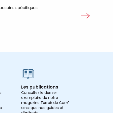
 besoins spécifiques.
Le groupe Val-Fi
Lire la suite
Les publications
s
Consultez le dernier
exemplaire de notre
magazine Terroir de Com'
x
ainsi que nos guides et
dépliants