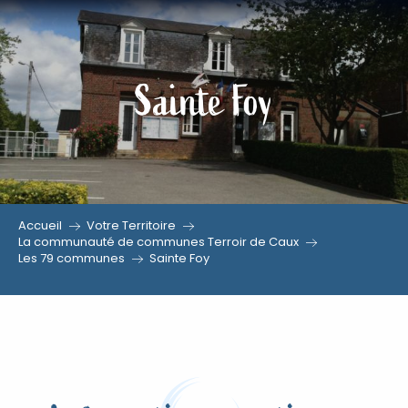
Aller
au
contenu
Sainte Foy
principal
Accueil
Votre Territoire
La communauté de communes Terroir de Caux
Les 79 communes
Sainte Foy