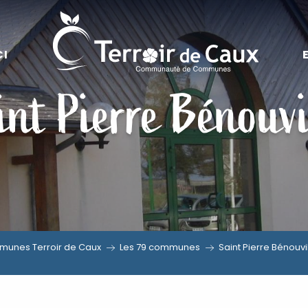
CI
int Pierre Bénouvi
unes Terroir de Caux
Les 79 communes
Saint Pierre Bénouvi