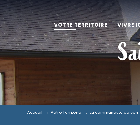
Aller
au
VOTRE TERRITOIRE
VIVRE I
contenu
principal
Sa
Accueil
Votre Territoire
La communauté de comm