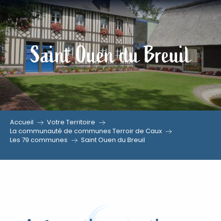
Aller
au
contenu
Saint Ouen du Breuil
principal
Accueil
Votre Territoire
La communauté de communes Terroir de Caux
Les 79 communes
Saint Ouen du Breuil