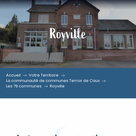
Aller
au
contenu
Royville
principal
Accueil
Votre Territoire
La communauté de communes Terroir de Caux
Les 79 communes
Royville