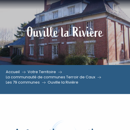
Aller
au
contenu
Ouville la Rivière
principal
Accueil
Votre Territoire
La communauté de communes Terroir de Caux
Les 79 communes
Ouville la Rivière