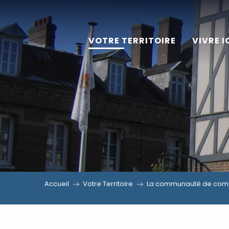
Aller
au
VOTRE TERRITOIRE
VIVRE I
contenu
principal
Accueil
Votre Territoire
La communauté de comm