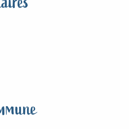
aires
commune