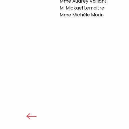
Mme Audrey Vaillant
M. Mickaël Lemaitre
Mme Michèle Morin
Devenez consommateur 
L’Agence Régionale de Santé Norman
l’eau du robinet. En autorisant ponc