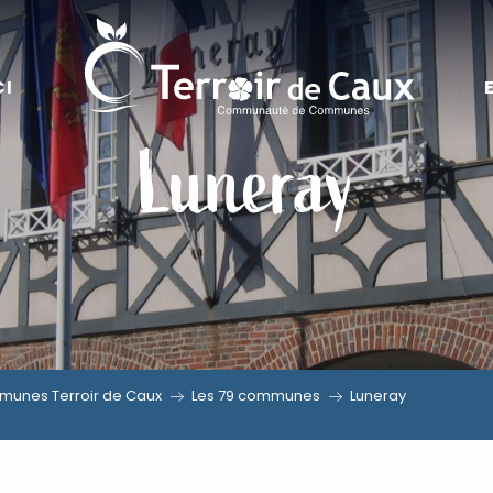
CI
Luneray
unes Terroir de Caux
Les 79 communes
Luneray