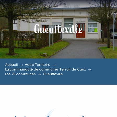
Aller
au
contenu
Gueutteville
principal
Accueil
Votre Territoire
La communauté de communes Terroir de Caux
Les 79 communes
Gueutteville