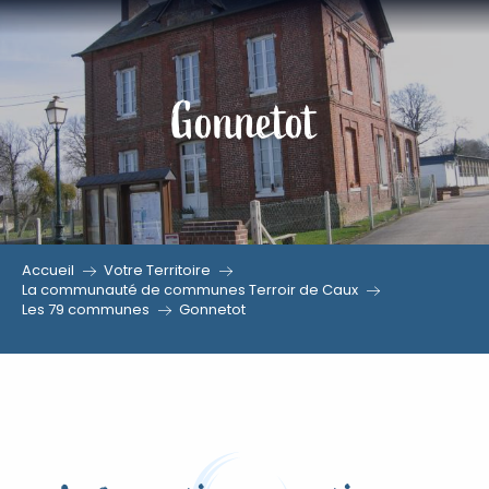
Aller
au
contenu
Gonnetot
principal
Accueil
Votre Territoire
La communauté de communes Terroir de Caux
Les 79 communes
Gonnetot