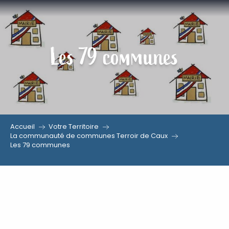
Aller
au
contenu
Les 79 communes
principal
Accueil
Votre Territoire
La communauté de communes Terroir de Caux
Les 79 communes