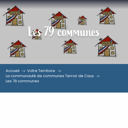
Aller
au
contenu
Les 79 communes
principal
Accueil
Votre Territoire
La communauté de communes Terroir de Caux
Les 79 communes