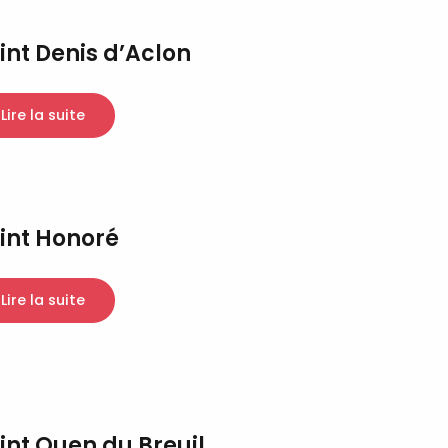
int Denis d’Aclon
Lire la suite
int Honoré
Lire la suite
int Ouen du Breuil