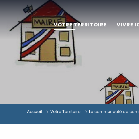
Aller
au
VOTRE TERRITOIRE
VIVRE I
contenu
principal
Accueil
Votre Territoire
La communauté de comm