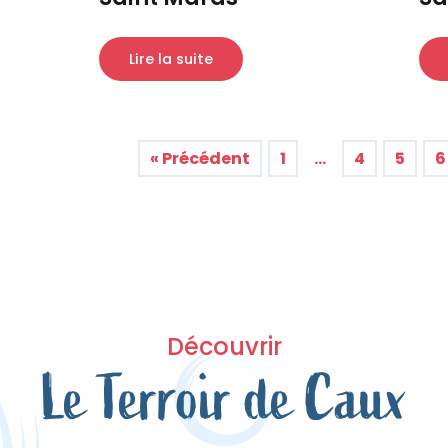
Lire la suite
« Précédent
1
…
4
5
6
Découvrir
Le Terroir de Caux