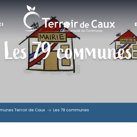
CI
Les 79 communes
unes Terroir de Caux
Les 79 communes