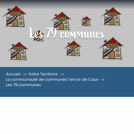
Aller
au
contenu
Les 79 communes
principal
Accueil
Votre Territoire
La communauté de communes Terroir de Caux
Les 79 communes