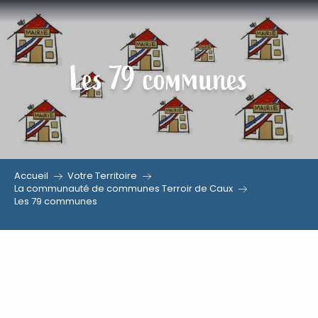
Aller
au
contenu
Les 79 communes
principal
Accueil
Votre Territoire
La communauté de communes Terroir de Caux
Les 79 communes