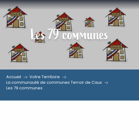
Aller
au
contenu
Les 79 communes
principal
Accueil
Votre Territoire
La communauté de communes Terroir de Caux
Les 79 communes