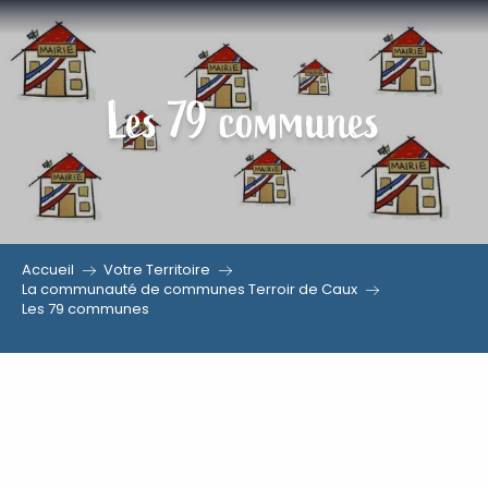
Aller
au
contenu
Les 79 communes
principal
Accueil
Votre Territoire
La communauté de communes Terroir de Caux
Les 79 communes