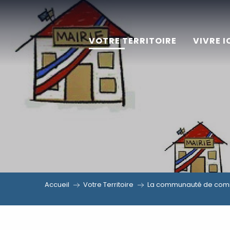
Aller
au
VOTRE TERRITOIRE
VIVRE I
contenu
principal
Accueil
Votre Territoire
La communauté de comm