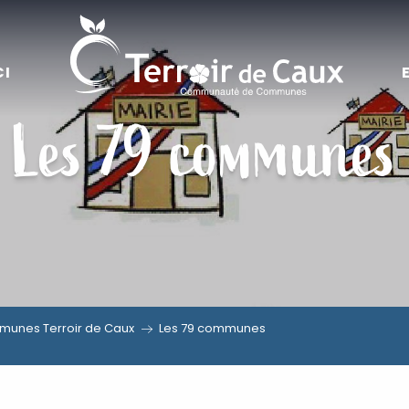
CI
Les 79 communes
unes Terroir de Caux
Les 79 communes