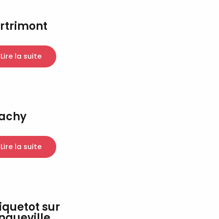
rtrimont
Lire la suite
achy
Lire la suite
iquetot sur
ngueville