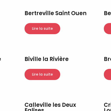
Bertreville Saint Ouen
Be
Lire la suite
e
Biville la Rivière
Br
Lire la suite
Calleville les Deux
Cr
Eglises
Lo