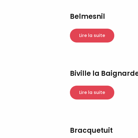
Belmesnil
Lire la suite
Biville la Baignard
Lire la suite
Bracquetuit