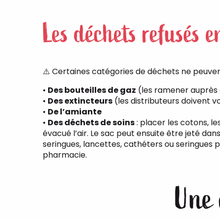
Les déchets refusés e
⚠️ Certaines catégories de déchets ne peuven
•
Des bouteilles de gaz
(les ramener auprès 
•
Des extincteurs
(les distributeurs doivent v
•
De l’amiante
•
Des déchets de soins
: placer les cotons, l
évacué l’air. Le sac peut ensuite être jeté da
seringues, lancettes, cathéters ou seringues 
pharmacie.
Une 