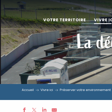
Aller
au
VOTRE TERRITOIRE
VIVRE I
contenu
principal
La dé
Accueil
Vivre ici
Préserver votre environnement