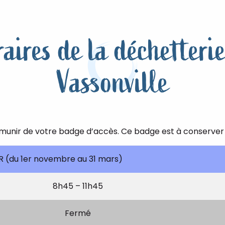
aires de la déchetteri
Vassonville
munir de votre badge d’accès. Ce badge est à conserver 
R (du 1er novembre au 31 mars)
8h45 – 11h45
Fermé