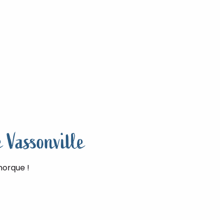
e Vassonville
morque !