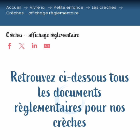
Accueil
Vivre ici
Petite enfance
Les crèches
Aller
Crèches – affichage règlementaire
au
contenu
Crèches – affichage règlementaire
principal
Retrouvez ci-dessous tous
les documents
règlementaires pour nos
crèches