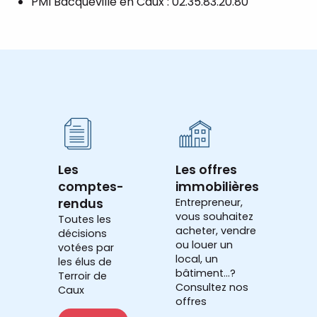
PMI Bacqueville en Caux : 02.35.83.20.80
Les
Les offres
comptes-
immobilières
rendus
Entrepreneur,
vous souhaitez
Toutes les
acheter, vendre
décisions
ou louer un
votées par
local, un
les élus de
bâtiment...?
Terroir de
Consultez nos
Caux
offres