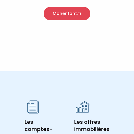
Monenfant.fr
Crèche Les poussins – Longueville-sur-
Scie
Lire la suite
Les
Les offres
comptes-
immobilières