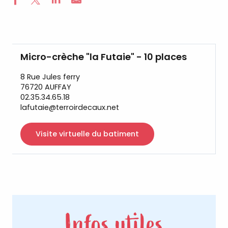
Micro-crèche "la Futaie" - 10 places
8 Rue Jules ferry
76720 AUFFAY
02.35.34.65.18
lafutaie@terroirdecaux.net
Visite virtuelle du batiment
Infos utiles