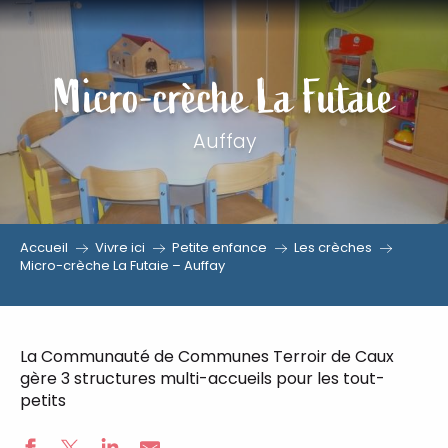
Aller
au
Micro-crèche La Futaie
contenu
principal
Auffay
Accueil
Vivre ici
Petite enfance
Les crèches
Micro-crèche La Futaie – Auffay
La Communauté de Communes Terroir de Caux
gère 3 structures multi-accueils pour les tout-
petits