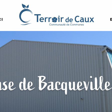
CI
se de Bacquevill