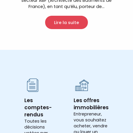
secteur ABF (Architecte des Bâtiments de
France), en tant qu’élu, porteur de...
Lire la suite
Les
Les offres
comptes-
immobilières
rendus
Entrepreneur,
vous souhaitez
Toutes les
acheter, vendre
décisions
ou louer un
votées par