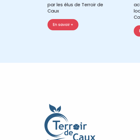
par les élus de Terroir de
ac
Caux
lo
Co
En savoir +