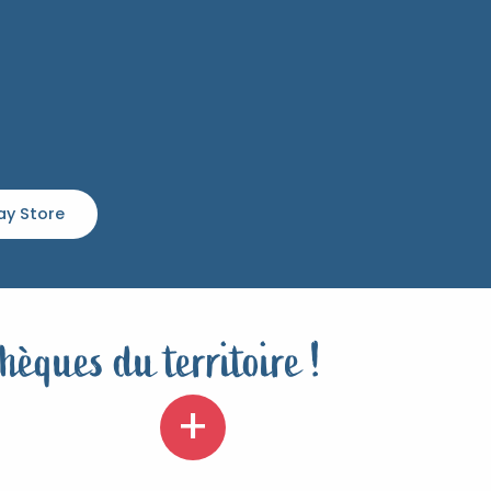
lay Store
hèques du territoire !