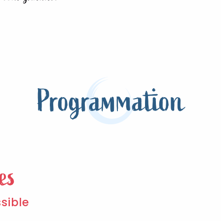
Programmation
es
sible