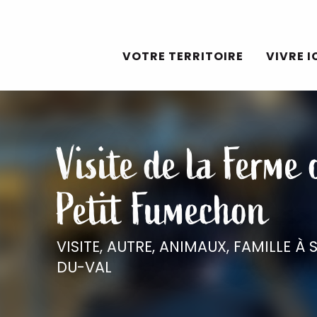
Aller
au
VOTRE TERRITOIRE
VIVRE I
contenu
principal
Visite de la Ferme
Petit Fumechon
VISITE,
AUTRE,
ANIMAUX,
FAMILLE
À 
DU-VAL