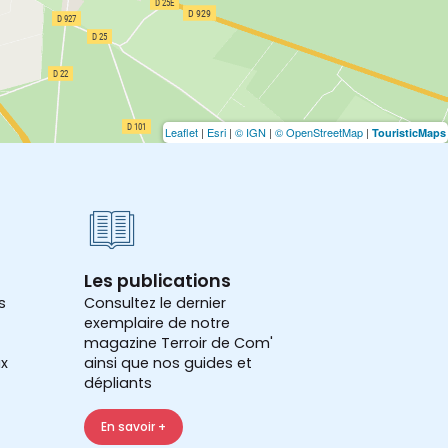
Leaflet
|
Esri
|
© IGN
|
© OpenStreetMap
|
TouristicMaps
Les publications
s
Consultez le dernier
exemplaire de notre
magazine Terroir de Com'
x
ainsi que nos guides et
dépliants
En savoir +