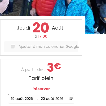
20
Jeudi
Août
à
17:00
Ajouter à mon calendrier Google
3
€
À partir de :
Tarif plein
Réserver
19 août 2026
20 août 2026