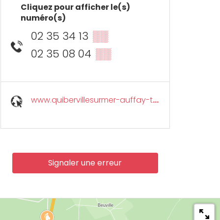
Cliquez pour afficher le(s)
numéro(s)
02 35 34 13
▒▒
02 35 08 04
▒▒
www.quibervillesurmer-auffay-tourisme.com
Signaler une erreur