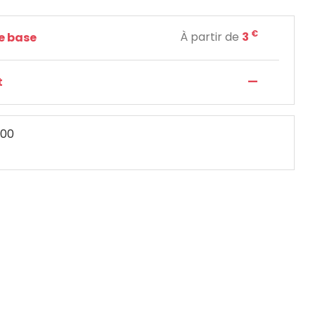
€
À partir de
3
de base
—
t
:00