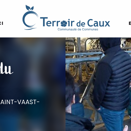
CI
 du
SAINT-VAAST-