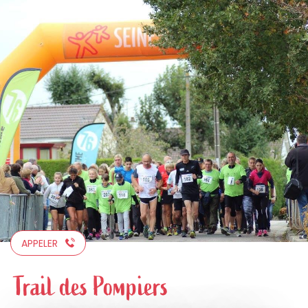
Aller
au
contenu
principal
APPELER
Trail des Pompiers