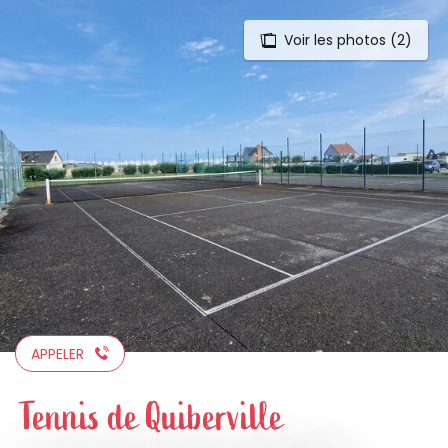
Voir les photos (2)
Aller
au
contenu
principal
APPELER
Tennis de Quiberville