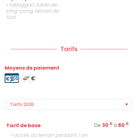
• toboggan, table de
ping-pong, terrain de
foot
Tarifs
Moyens de paiement
€
€
De
30
à
60
Tarif de base
• accès au terrain pendant 1 an