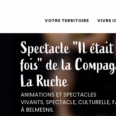
Aller
au
VOTRE TERRITOIRE
VIVRE I
contenu
principal
Spectacle "Il était 
fois" de la Compa
La Ruche
ANIMATIONS ET SPECTACLES
VIVANTS,
SPECTACLE,
CULTURELLE,
F
À BELMESNIL