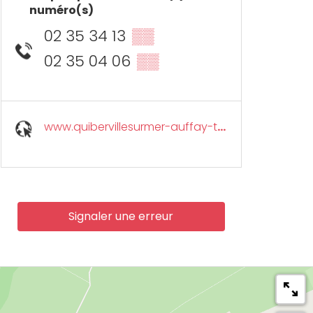
numéro(s)
02 35 34 13
▒▒
02 35 04 06
▒▒
www.quibervillesurmer-auffay-tourisme.com
Signaler une erreur