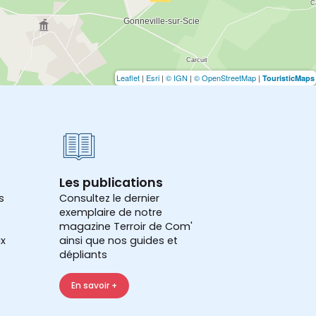
Leaflet
|
Esri
|
© IGN
|
© OpenStreetMap
|
TouristicMaps
Les publications
s
Consultez le dernier
exemplaire de notre
magazine Terroir de Com'
x
ainsi que nos guides et
dépliants
En savoir +