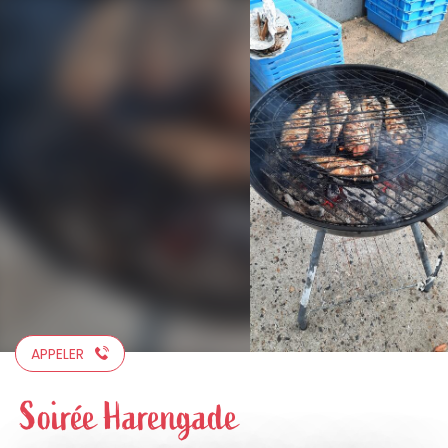
Aller
au
contenu
principal
APPELER
Soirée Harengade