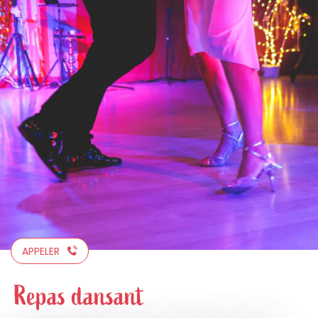
Aller
au
contenu
principal
APPELER
Repas dansant