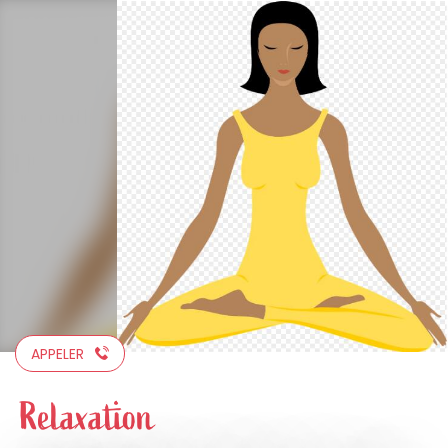
Aller
au
contenu
principal
APPELER
Relaxation