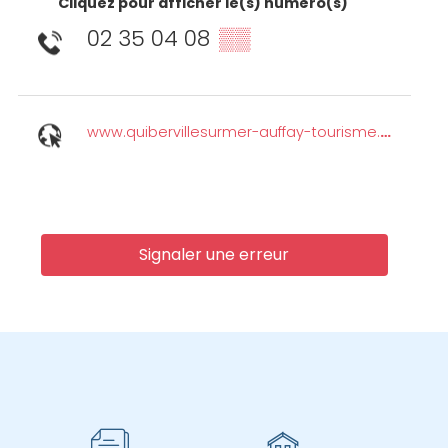
Cliquez pour afficher le(s) numéro(s)
02 35 04 08
▒▒
www.quibervillesurmer-auffay-tourisme.com
Signaler une erreur