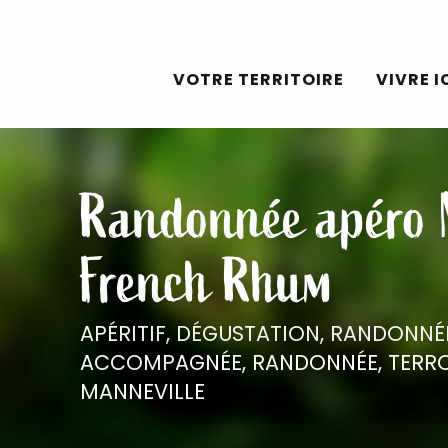
Aller
au
VOTRE TERRITOIRE
VIVRE I
contenu
principal
Randonnée apéro
French Rhum
APÉRITIF,
DÉGUSTATION,
RANDONNÉE
ACCOMPAGNÉE,
RANDONNÉE,
TERR
MANNEVILLE