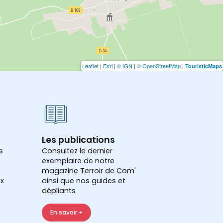
Leaflet
|
Esri
|
© IGN
|
© OpenStreetMap
|
TouristicMaps
Les publications
s
Consultez le dernier
exemplaire de notre
magazine Terroir de Com'
x
ainsi que nos guides et
dépliants
En savoir +