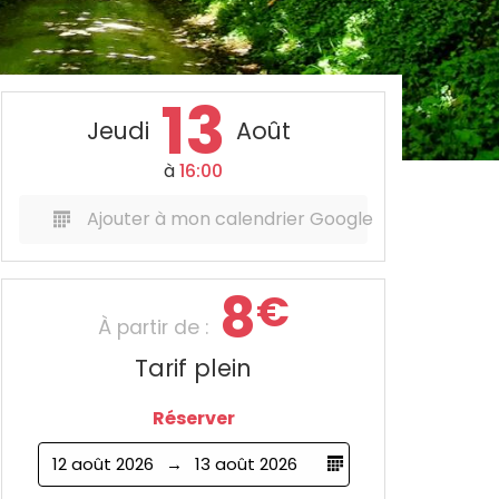
13
Jeudi
Août
à
16:00
Ajouter à mon calendrier Google
8
€
À partir de :
Tarif plein
Réserver
12 août 2026
13 août 2026