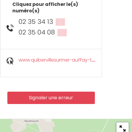
Cliquez pour afficher le(s)
numéro(s)
02 35 34 13
▒▒
02 35 04 08
▒▒
www.quibervillesurmer-auffay-tourisme.com
Signaler une erreur