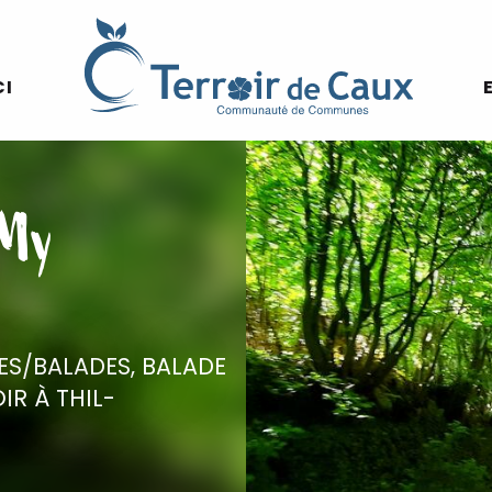
Voir les photos (3)
CI
 My
S/BALADES,
BALADE
OIR
À THIL-