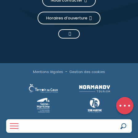
Nous contacter
Horaires d’ouverture
Description
Mentions légales
Gestion des cookies
Prestations
Contacter
par email
Avis
Reche