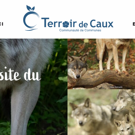
CI
site du