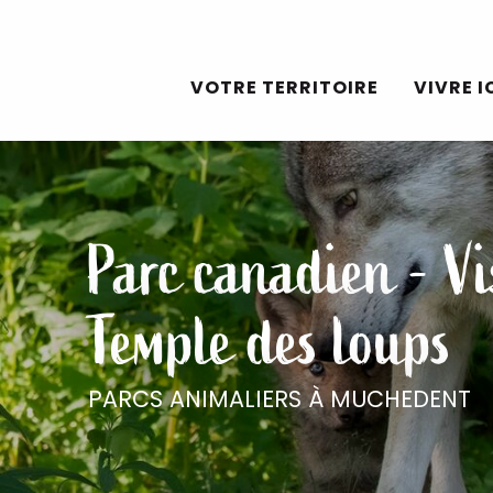
Aller
au
VOTRE TERRITOIRE
VIVRE I
contenu
principal
Parc canadien - Vi
Temple des loups
PARCS ANIMALIERS
À MUCHEDENT