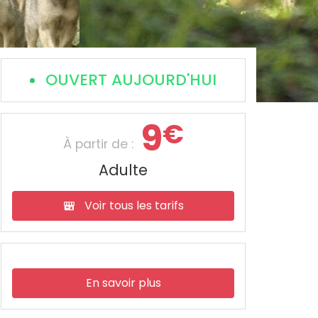
OUVERT AUJOURD'HUI
9
€
À partir de :
Adulte
Voir tous les tarifs
En savoir plus