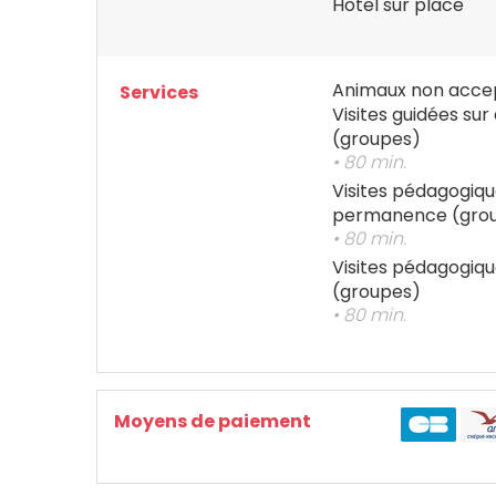
Hôtel sur place
Animaux non acce
Services
Visites guidées su
(groupes)
• 80 min.
Visites pédagogiqu
permanence (gro
• 80 min.
Visites pédagogiq
(groupes)
• 80 min.
Moyens de paiement