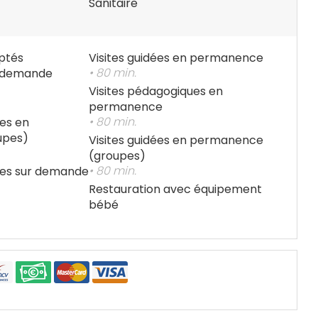
Sanitaire
ptés
Visites guidées en permanence
• 80 min.
r demande
Visites pédagogiques en
permanence
• 80 min.
es en
upes)
Visites guidées en permanence
(groupes)
• 80 min.
ues sur demande
Restauration avec équipement
bébé