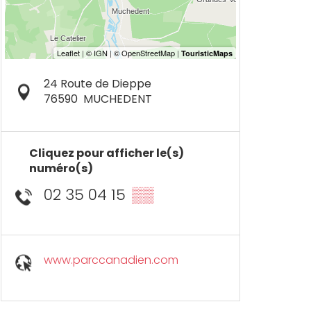
24 Route de Dieppe
76590
MUCHEDENT
Cliquez pour afficher le(s)
numéro(s)
02 35 04 15
▒▒
www.parccanadien.com