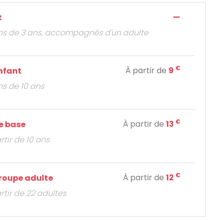
—
t
ns de 3 ans, accompagnés d'un adulte
€
À partir de
9
enfant
ns de 10 ans
€
À partir de
13
de base
rtir de 10 ans
€
À partir de
12
groupe adulte
artir de 22 adultes