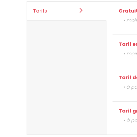
Tarifs
Gratui
• moi
Tarif 
• moi
Tarif 
• à pa
Tarif 
• à p